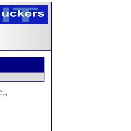
ven,
n en